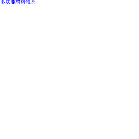
的多功能材料體系