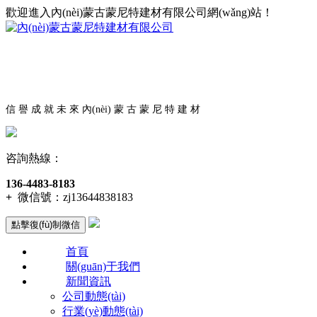
歡迎進入內(nèi)蒙古蒙尼特建材有限公司網(wǎng)站！
信 譽 成 就 未 來 內(nèi) 蒙 古 蒙 尼 特 建 材
咨詢熱線：
136-4483-8183
+
微信號：
zj13644838183
點擊復(fù)制微信
首頁
關(guān)于我們
新聞資訊
公司動態(tài)
行業(yè)動態(tài)