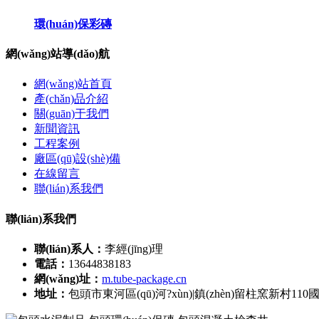
環(huán)保彩磚
網(wǎng)站導(dǎo)航
網(wǎng)站首頁
產(chǎn)品介紹
關(guān)于我們
新聞資訊
工程案例
廠區(qū)設(shè)備
在線留言
聯(lián)系我們
聯(lián)系我們
聯(lián)系人：
李經(jīng)理
電話：
13644838183
網(wǎng)址：
m.tube-package.cn
地址：
包頭市東河區(qū)河?xùn)|鎮(zhèn)留柱窯新村110