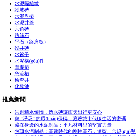
水泥隔離墩
護坡磚
水泥界樁
水泥井蓋
六角磚
路緣石
平石（路肩板）
砌井磚
水篦子
水泥構(gòu)件
圍欄樁
急流槽
檢查井
化糞池
推薦新聞
告別積水煩惱，透水磚讓雨天出行更安心
會 “呼吸” 的環(huán)保磚，藏著城市低碳生活的密碼
藏在身邊的水泥制品：平凡材料里的堅實力量
包頭水泥制品：基建時代的剛性基石，選型、合規(guī