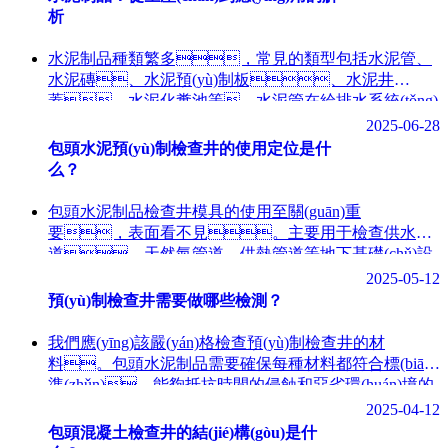
析
水泥制品種類繁多，常見的類型包括水泥管、
水泥磚、水泥預(yù)制板、水泥井
蓋、水泥化糞池等。水泥管在給排水系統(tǒng)
中承擔(dān)著輸送水流的重任，根據(jù)用途
2025-06-28
分為排水管和給水管，其結(jié)構(gòu)多樣，有平口
包頭水泥預(yù)制檢查井的使用定位是什
式、承插式、企口式等，不同的接
么？
口形式適用于不同的施工環(huán)境和工程需
求；
包頭水泥制品檢查井模具的使用至關(guān)重
要，表面看不見。主要用于檢查供水管
道、天然氣管道、供熱管道等地下基礎(chǔ)設
(shè)施的正常運行。
2025-05-12
預(yù)制檢查井需要做哪些檢測？
我們應(yīng)該嚴(yán)格檢查預(yù)制檢查井的材
料。包頭水泥制品需要確保每種材料都符合標(biāo)
準(zhǔn)，能夠抵抗時間的侵蝕和惡劣環(huán)境的
考驗。這不僅是對物理性能的測
2025-04-12
試，也是對未來承諾的堅持。
包頭混凝土檢查井的結(jié)構(gòu)是什