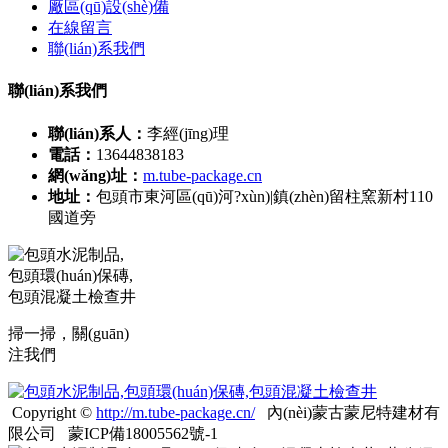
廠區(qū)設(shè)備
在線留言
聯(lián)系我們
聯(lián)系我們
聯(lián)系人：
李經(jīng)理
電話：
13644838183
網(wǎng)址：
m.tube-package.cn
地址：
包頭市東河區(qū)河?xùn)|鎮(zhèn)留柱窯新村110
國道旁
掃一掃，關(guān)
注我們
Copyright ©
http://m.tube-package.cn/
內(nèi)蒙古蒙尼特建材有
限公司
蒙ICP備18005562號-1