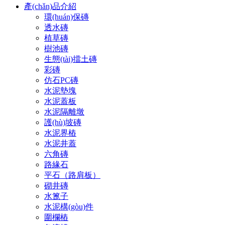
產(chǎn)品介紹
環(huán)保磚
透水磚
植草磚
樹池磚
生態(tài)擋土磚
彩磚
仿石PC磚
水泥墊塊
水泥蓋板
水泥隔離墩
護(hù)坡磚
水泥界樁
水泥井蓋
六角磚
路緣石
平石（路肩板）
砌井磚
水篦子
水泥構(gòu)件
圍欄樁