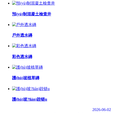
預(yù)制混凝土檢查井
戶外透水磚
彩色透水磚
護(hù)坡植草磚
護(hù)坡?lián)跬链u
2026-06-02