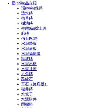
產(chǎn)品介紹
環(huán)保磚
透水磚
植草磚
樹池磚
生態(tài)擋土磚
彩磚
仿石PC磚
水泥墊塊
水泥蓋板
水泥隔離墩
護坡磚
水泥界樁
水泥井蓋
六角磚
路緣石
平石（路肩板）
砌井磚
水篦子
水泥構件
圍欄樁