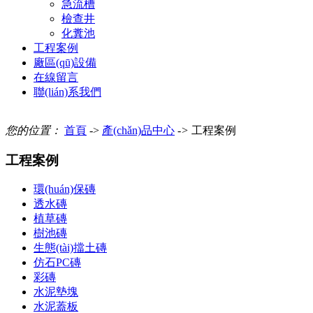
急流槽
檢查井
化糞池
工程案例
廠區(qū)設備
在線留言
聯(lián)系我們
您的位置：
首頁
->
產(chǎn)品中心
->
工程案例
工程案例
環(huán)保磚
透水磚
植草磚
樹池磚
生態(tài)擋土磚
仿石PC磚
彩磚
水泥墊塊
水泥蓋板