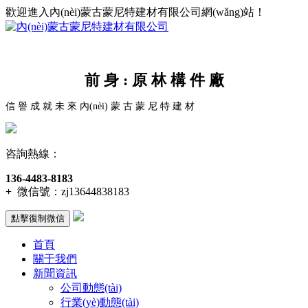
歡迎進入內(nèi)蒙古蒙尼特建材有限公司網(wǎng)站！
前 身 : 原 林 構 件 廠
信 譽 成 就 未 來 內(nèi) 蒙 古 蒙 尼 特 建 材
咨詢熱線：
136-4483-8183
+
微信號：
zj13644838183
點擊復制微信
首頁
關于我們
新聞資訊
公司動態(tài)
行業(yè)動態(tài)