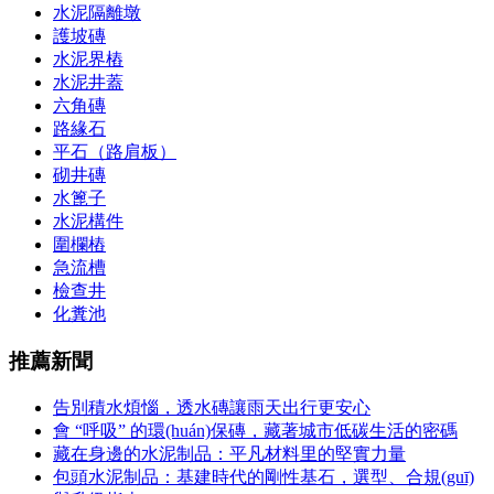
水泥隔離墩
護坡磚
水泥界樁
水泥井蓋
六角磚
路緣石
平石（路肩板）
砌井磚
水篦子
水泥構件
圍欄樁
急流槽
檢查井
化糞池
推薦新聞
告別積水煩惱，透水磚讓雨天出行更安心
會 “呼吸” 的環(huán)保磚，藏著城市低碳生活的密碼
藏在身邊的水泥制品：平凡材料里的堅實力量
包頭水泥制品：基建時代的剛性基石，選型、合規(guī)