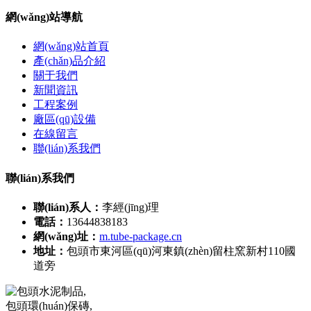
網(wǎng)站導航
網(wǎng)站首頁
產(chǎn)品介紹
關于我們
新聞資訊
工程案例
廠區(qū)設備
在線留言
聯(lián)系我們
聯(lián)系我們
聯(lián)系人：
李經(jīng)理
電話：
13644838183
網(wǎng)址：
m.tube-package.cn
地址：
包頭市東河區(qū)河東鎮(zhèn)留柱窯新村110國
道旁