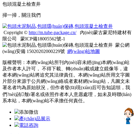
掃一掃，關注我們
Copyright ©
http://m.tube-package.cn/
內(nèi)蒙古蒙尼特建材有
限公司
蒙ICP備18005562號-1
蒙公網
(wǎng)安備
15020202000229號
網(wǎng)站地圖
版權聲明：本網(wǎng)站所刊內(nèi)容未經(jīng)本網(wǎng)站
及作者本人許可， 不得下載、轉(zhuǎn)載或建立鏡像等，違
者本網(wǎng)站將追究其法律責任。本網(wǎng)站所用文字圖
片部分來源于公共網(wǎng)絡或者素材網(wǎng)站，凡圖文未
署名者均為原始狀況，但作者發(fā)現(xiàn)后可告知認領，我
們?nèi)詴皶r署名或依照作者本人意愿處理，如未及時聯(lián)
系本站，本網(wǎng)站不承擔任何責任。
添加微信
產(chǎn)品展示
電話咨詢