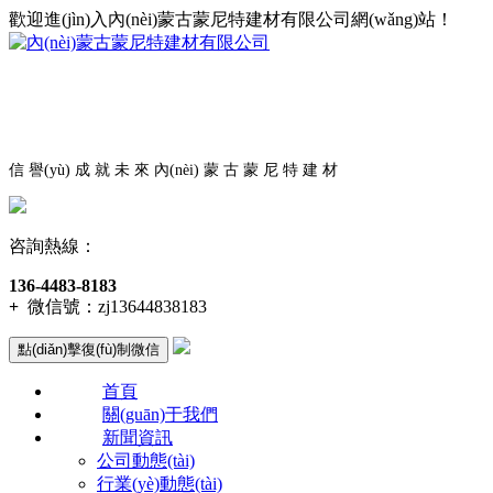
歡迎進(jìn)入內(nèi)蒙古蒙尼特建材有限公司網(wǎng)站！
信 譽(yù) 成 就 未 來 內(nèi) 蒙 古 蒙 尼 特 建 材
咨詢熱線：
136-4483-8183
+
微信號：
zj13644838183
點(diǎn)擊復(fù)制微信
首頁
關(guān)于我們
新聞資訊
公司動態(tài)
行業(yè)動態(tài)