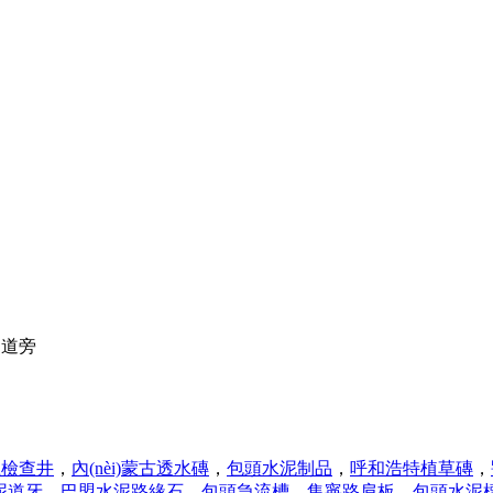
國道旁
土檢查井
，
內(nèi)蒙古透水磚
，
包頭水泥制品
，
呼和浩特植草磚
，
泥道牙
，
巴盟水泥路緣石
，
包頭急流槽
，
集寧路肩板
，
包頭水泥標(