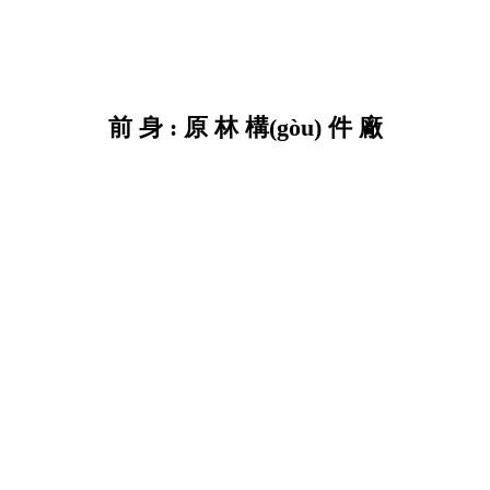
前 身 : 原 林 構(gòu) 件 廠