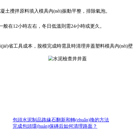
凝土攪拌原料填入模具內(nèi)振動平整，排除氣泡。
溫一般在12小時左右，冬日低溫則需24小時或更久。
)省工具成本，脫模完成時需及時清理井蓋塑料模具內(nèi)壁，方便
包頭水泥制品路緣石翻新和轉(zhuǎn)換的方法
完成包頭環(huán)保磚后如何清理路面？