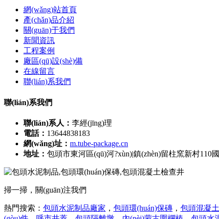
網(wǎng)站首頁
產(chǎn)品介紹
關(guān)于我們
新聞資訊
工程案例
廠區(qū)設(shè)備
在線留言
聯(lián)系我們
聯(lián)系我們
聯(lián)系人：
李經(jīng)理
電話：
13644838183
網(wǎng)址：
m.tube-package.cn
地址：
包頭市東河區(qū)河?xùn)|鎮(zhèn)留柱窯新村110
掃一掃，關(guān)注我們
熱門搜索：
包頭水泥制品廠家
，
包頭環(huán)保磚
，
包頭混凝
(gòu)件
，
呼市井蓋
，
包頭隔離墩
，
內(nèi)蒙古圍欄樁
，
包頭水