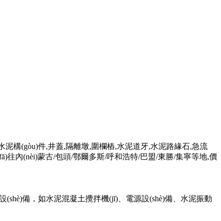
,水泥構(gòu)件,井蓋,隔離墩,圍欄樁,水泥道牙,水泥路緣石,急流
)往內(nèi)蒙古/包頭/鄂爾多斯/呼和浩特/巴盟/東勝/集寧等地,價
shè)備，如水泥混凝土攪拌機(jī)、電源設(shè)備、水泥振動