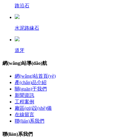
路沿石
水泥路緣石
道牙
網(wǎng)站導(dǎo)航
網(wǎng)站首頁(yè)
產(chǎn)品介紹
關(guān)于我們
新聞資訊
工程案例
廠區(qū)設(shè)備
在線留言
聯(lián)系我們
聯(lián)系我們