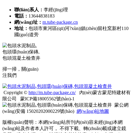
聯(lián)系人：
李經(jīng)理
電話：
13644838183
網(wǎng)址：
m.tube-package.cn
地址：
包頭市東河區(qū)河?xùn)|鎮(zhèn)留柱窯新村110
國(guó)道旁
掃一掃，關(guān)
注我們
Copyright ©
http://m.tube-package.cn/
內(nèi)蒙古蒙尼特建材有
限公司
蒙ICP備18005562號(hào)-1
蒙公網
(wǎng)安備
15020202000229號(hào)
網(wǎng)站地圖
版權(quán)聲明：本網(wǎng)站所刊內(nèi)容未經(jīng)本網
(wǎng)站及作者本人許可， 不得下載、轉(zhuǎn)載或建立鏡