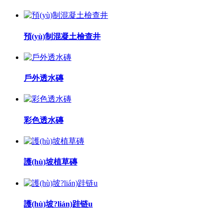
預(yù)制混凝土檢查井
戶外透水磚
彩色透水磚
護(hù)坡植草磚
護(hù)坡?lián)跬链u