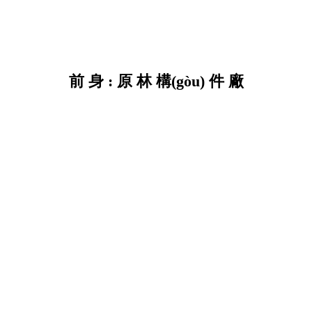
前 身 : 原 林 構(gòu) 件 廠