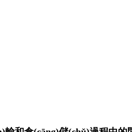
輸和倉(cāng)儲(chǔ)過程中