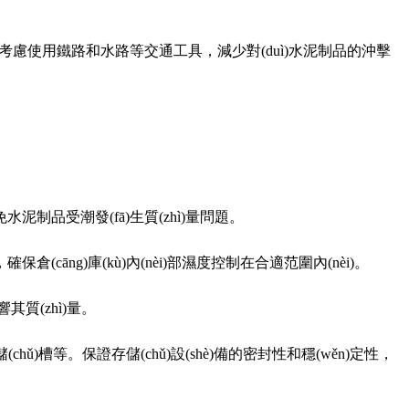
，可以考慮使用鐵路和水路等交通工具，減少對(duì)水泥制品的沖擊
以免水泥制品受潮發(fā)生質(zhì)量問題。
，確保倉(cāng)庫(kù)內(nèi)部濕度控制在合適范圍內(nèi)。
質(zhì)量。
儲(chǔ)槽等。保證存儲(chǔ)設(shè)備的密封性和穩(wěn)定性，